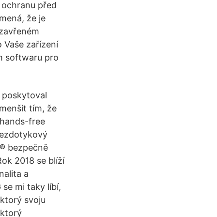
o ochranu před
mená, že je
uzavřeném
 Vaše zařízení
m softwaru pro
 poskytoval
menšit tím, že
 hands-free
 Bezdotykový
ll® bezpečně
ok 2018 se blíží
nalita a
e mi taky líbí,
ktorý svoju
 ktorý