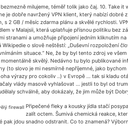
ezmezně milujeme, téměř tolik jako čaj. 10. Take it 
.me je dobře navržený VPN klient, který nabízí dobré
, s 2 GB / měsíc zdarma plánu a skvělé rychlosti. VP
dlem v Malajsii, která uplatňuje přísnou politiku bez
tími stranami a umožňuje připojení jedním kliknutím na
ká Wikipedie o slově neštěstí: „Duševní rozpoložení č
vnímáním situace.“ Ne, že by byl tento zdroj ve všem
e momentálně skvělý. Nedávno tu bylo publikované in
y (to slovo je mi nesmírně nepříjemné, jako bychom 
oha výrazy pro cokoliv ..) v Evropě … tak si kladu ot
začaly vlády masově vyhlašovat … jestli to byl od tru
dělaly schválně, aby dokázaly, že jim může být Dobr
Připečené fleky a kousky jídla stačí posyp
zalít octem. Šumivá chemická reakce, kter
ré pak jdou snadno odstranit. Co to znamená? Výborn