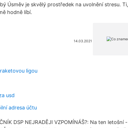
ý Úsměv je skvělý prostředek na uvolnění stresu. Ti,
ně hodně líbí.
14.03.2021
raketovou ligou
za usd
lní adresa účtu
NÍK DSP NEJRADĚJI VZPOMÍNÁŠ?: Na ten letošní - 