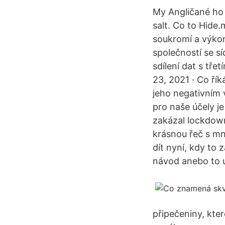
My Angličané ho b
salt. Co to Hide
soukromí a výkon
společností se sí
sdílení dat s tře
23, 2021 · Co ří
jeho negativním 
pro naše účely j
zakázal lockdown
krásnou řeč s mn
dít nyní, kdy to 
návod anebo to u
připečeniny, kte