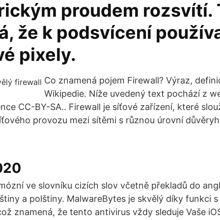
rickým proudem rozsvítí.
, že k podsvícení používa
vé pixely.
Co znamená pojem Firewall? Výraz, defini
Wikipedie. Níže uvedený text pochází z w
nce CC-BY-SA.. Firewall je síťové zařízení, které slouž
ťového provozu mezi sítěmi s různou úrovní důvěryh
020
ózní ve slovníku cizích slov včetně překladů do angl
uštiny a polštiny. MalwareBytes je skvělý díky funkci
což znamená, že tento antivirus vždy sleduje Vaše iOS