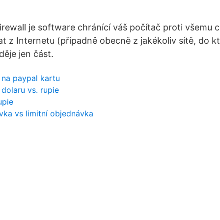
rewall je software chránící váš počítač proti všemu c
t z Internetu (případně obecně z jakékoliv sítě, do 
děje jen část.
t na paypal kartu
dolaru vs. rupie
upie
ávka vs limitní objednávka