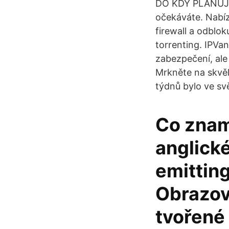
DO KDY PLÁNUJE
očekáváte. Nabíz
firewall a odblok
torrenting. IPVan
zabezpečení, ale
Mrkněte na skvělý
týdnů bylo ve sv
Co znam
anglické
emitting
Obrazovk
tvořené