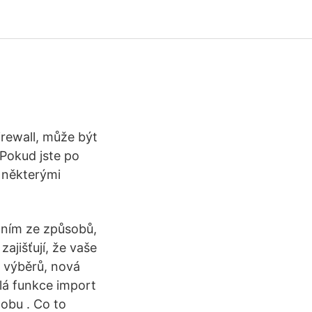
irewall, může být
 Pokud jste po
s některými
dním ze způsobů,
ajišťují, že vaše
 výběrů, nová
lá funkce import
dobu . Co to