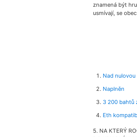
znamená být hrub
usmívají, se obec
Nad nulovou 
Naplněn
3 200 bahtů 
Eth kompatibi
5. NA KTERÝ ROČ