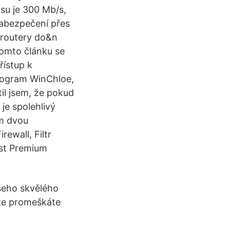
su je 300 Mb/s,
abezpečení přes
é routery do&n
tomto článku se
řístup k
Program WinChloe,
til jsem, že pokud
je spolehlivý
ím dvou
ewall, Filtr
ast Premium
šeho skvělého
že promeškáte