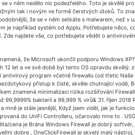
by se v něm nedělo nic podezřelého. Toto je skvělé pr
ěžným tak i novým ve formě čerstvých útoků. To zna
dobnější, že se v něm setkáte s malwarem, než v 
m je například systém od Applu. Potřebujete něco, co
. Zde najdete vše, co potřebujete vědět o antivirové
namená, že Microsoft ukončil podporu Windows XP?
 12 let a ve své době byl tento OS opravdu skvělý. z
í antivirový program včetně firewallu (od třetíc Naše
bezdotykový přístup k čisté, skvěle chutnající vodě,
íkem znamená minimalizaci rizika rozšiřování Firewa
ž 99,9999% bakterií a 99,999 % virů& 31. říjen 2018 R
 mně je stále jasnější, Když jsem viděl, jak je funkcio
rovaná do UniFi Controlleru, očarovalo mne to . USG s
ita/cena je Brána Windows Firewall je dobrý softvér, 
eľmi dobre , OneClickFirewall je skvelý malý nástroj,