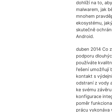
dohlíží na to, a
malwarem, jak b
mnohem pravděpo
ekosystému, jaký
skutečně ochrání
Android.
duben 2014 Co z
podporu dlouhých
používáte kvalitn
řešení umožňují 
kontakt s výdejn
odstraní z vody a
ke svému závěru a
konfigurace integ
poměr funkcional
prácu vykonáva v