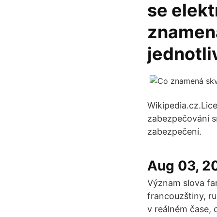
se elekt
znamená
jednotli
Wikipedia.cz.Lice
zabezpečování sí
zabezpečení.
Aug 03, 2
Význam slova fam
francouzštiny, r
v reálném čase, 