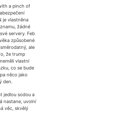
with a pinch of
 zabezpečení
N je vlastněna
 záznamu, žádné
 své servery. Feb
lověka způsobené
 směrodatný, ale
fo, že trump
neměli vlastní
ázku, co se bude
mpa něco jako
ý den.
at jedlou sodou a
á nastane, uvolní
á věc, skvělý