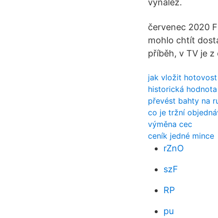
vynález.
červenec 2020 Fi
mohlo chtít dosta
příběh, v TV je z 
jak vložit hotovos
historická hodnota 
převést bahty na r
co je tržní objedn
výměna cec
ceník jedné mince
rZnO
szF
RP
pu