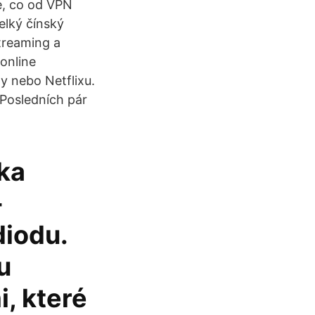
, co od VPN
elký čínský
streaming a
 online
y nebo Netflixu.
 Posledních pár
ka
-
diodu.
u
, které