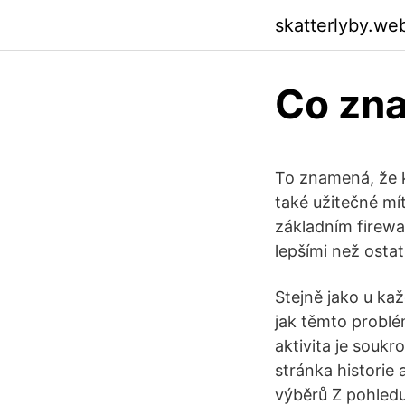
skatterlyby.we
Co zna
To znamená, že k
také užitečné mít
základním firewa
lepšími než ostat
Stejně jako u ka
jak těmto problém
aktivita je souk
stránka historie
výběrů Z pohledu