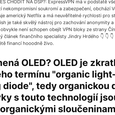
Š CHODIT NA DSP?: ExpressVPN má v podstatě vše
í nekompromisní soukromí a zabezpečení, obchází V
uje americký Netflix a má neuvěřitelné rychlosti pro 
ish je také skvělý nástroj pro zachování anonymity a
 obvykle není schopen obejít VPN bloky ze strany Čín
 článek finančního specialisty Jindry Hrdého 👇 👇 👇
ětě financí hooodně živo.
ená OLED? OLED je zkrat
ho termínu "organic light
 diode", tedy organickou 
y s touto technologií jso
 organickými sloučeninami