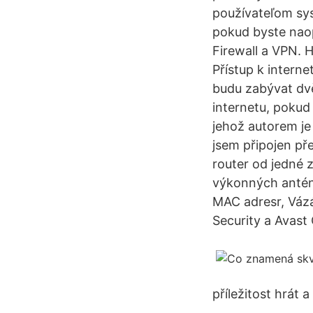
používateľom sys
pokud byste nao
Firewall a VPN. H
Přístup k interne
budu zabývat dvě
internetu, pokud
jehož autorem je 
jsem připojen př
router od jedné 
výkonných antén 
MAC adresr, Vázá
Security a Avast
příležitost hrát 