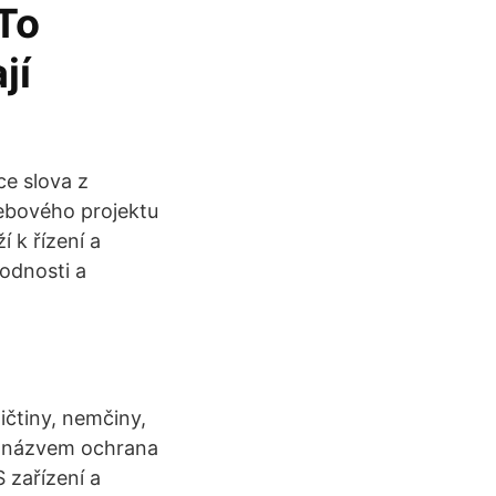
 To
jí
ce slova z
ebového projektu
í k řízení a
odnosti a
ičtiny, nemčiny,
 s názvem ochrana
 zařízení a