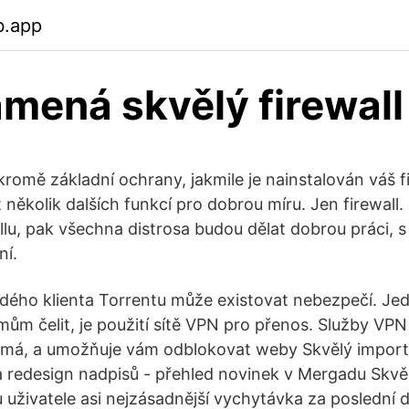
b.app
mená skvělý firewall
romě základní ochrany, jakmile je nainstalován váš f
 několik dalších funkcí pro dobrou míru. Jen firewall.
llu, pak všechna distrosa budou dělat dobrou práci, 
ní.
ždého klienta Torrentu může existovat nebezpečí. Je
ům čelit, je použití sítě VPN pro přenos. Služby VPN z
romá, a umožňuje vám odblokovat weby Skvělý import
 a redesign nadpisů - přehled novinek v Mergadu Skvě
 uživatele asi nejzásadnější vychytávka za poslední 