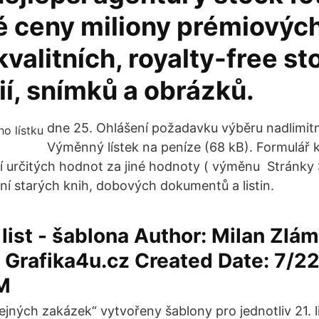
 ceny miliony prémiových
valitních, royalty-free st
ií, snímků a obrázků.
dne 25. Ohlášení požadavku výběru nadlimitn
Výměnný lístek na peníze (68 kB). Formulář
í určitých hodnot za jiné hodnoty ( výměnu Stránky
ění starých knih, dobových dokumentů a listin.
list - šablona Author: Milan Zlám
 Grafika4u.cz Created Date: 7/2
M
ejných zakázek“ vytvořeny šablony pro jednotliv 21. 