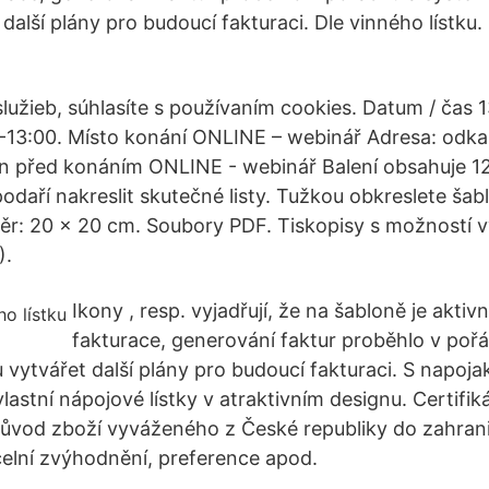
další plány pro budoucí fakturaci. Dle vinného lístku.
služieb, súhlasíte s používaním cookies. Datum / čas 
-13:00. Místo konání ONLINE – webinář Adresa: odka
n před konáním ONLINE - webinář Balení obsahuje 12
daří nakreslit skutečné listy. Tužkou obkreslete šabl
r: 20 x 20 cm. Soubory PDF. Tiskopisy s možností v
).
Ikony , resp. vyjadřují, že na šabloně je akti
fakturace, generování faktur proběhlo v poř
 vytvářet další plány pro budoucí fakturaci. S napoja
vlastní nápojové lístky v atraktivním designu. Certifi
původ zboží vyváženého z České republiky do zahrani
celní zvýhodnění, preference apod.