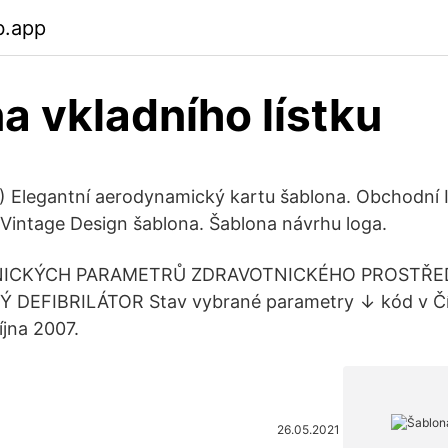
b.app
a vkladního lístku
D) Elegantní aerodynamický kartu šablona. Obchodní I
Vintage Design šablona. Šablona návrhu loga.
CHNICKÝCH PARAMETRŮ ZDRAVOTNICKÉHO PROSTŘ
DEFIBRILÁTOR Stav vybrané parametry ↓ kód v Čís
října 2007.
26.05.2021