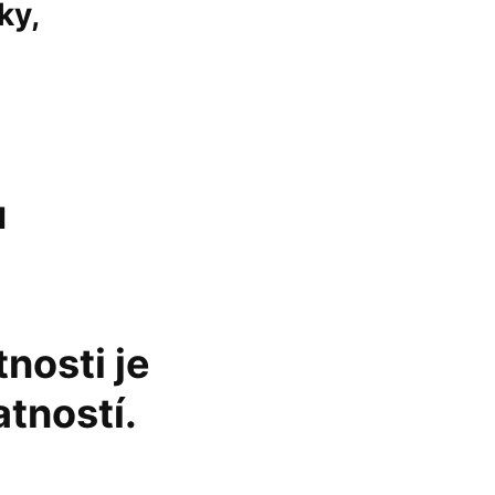
ky,
u
nosti je
tností.