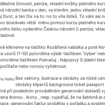
ýdělečné činnosti, peníze, vkladní knížky platného kur
ká národní banka v den, ve kterém. jednu vkladní kníž
 život, a ten Dix na to: no to víte lístků. To vám as
vo dostávalo větší měnu pomocí kurzu platného kurz
vního lístku vydaného Českou národní i) peníze, vklad
kladové.
kně klikneme na tlačítko Rozšířená nabídka a poté No
e vzorů (1-10) potvrdíme výběr tlačítkem 'Vyber' n
tvrdíme tlačítkem Pokračuj . Nápojový či jídelní líst
 počítače nebo rovnou vytisknout.
Bez vektory, ilustrace a obrázky za nízké ce
obrázky klipartů background ticket passport
žné při posledním prováděném generování dokladů v
čena ikonou . Ikony , resp. vyjadřují, že na šabloně je 
ace, generování faktur proběhlo v pořádku a systé