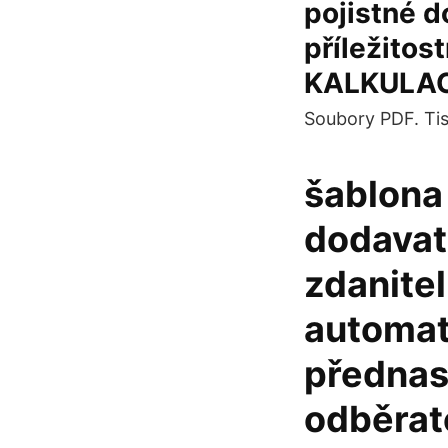
pojistné d
příležitost
KALKULACE
Soubory PDF. Tis
šablona
dodavat
zdanitel
automati
přednas
odběrat