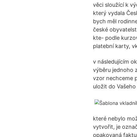
věci sloužící k v
který vydala Čes
bych měl rodinnej
české obyvatelst
kte- podle kurzo
platební karty, v
v následujícím o
výběru jednoho z
vzor nechceme po
uložit do Vašeho
které nebylo mo
vytvořit, je ozna
opakovaná faktur