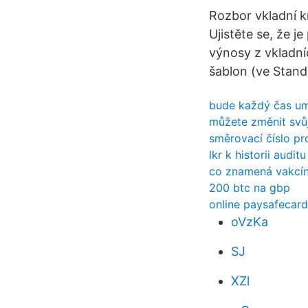
Rozbor vkladní k
Ujistěte se, že 
výnosy z vkladní
šablon (ve Stand
bude každý čas um
můžete změnit svů
směrovací číslo pr
lkr k historii auditu
co znamená vakcí
200 btc na gbp
online paysafecar
oVzKa
SJ
XZl