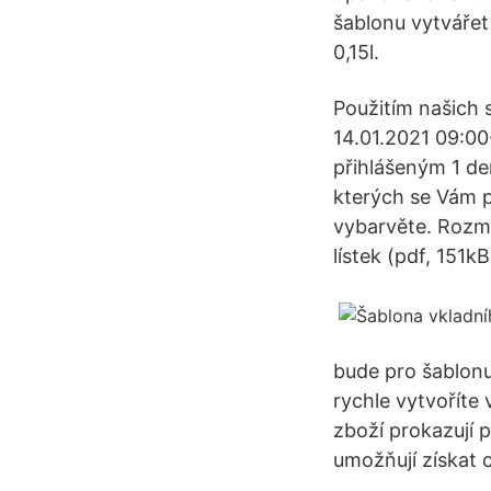
šablonu vytvářet 
0,15l.
Použitím našich 
14.01.2021 09:00
přihlášeným 1 de
kterých se Vám po
vybarvěte. Rozmě
lístek (pdf, 151kB
bude pro šablonu
rychle vytvoříte 
zboží prokazují 
umožňují získat 