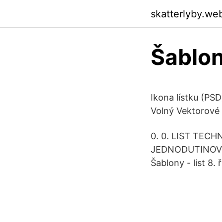
skatterlyby.we
Šablon
Ikona lístku (PS
Volný Vektorové 
0. 0. LIST TE
JEDNODUTINOVÝ 
Šablony - list 8. 