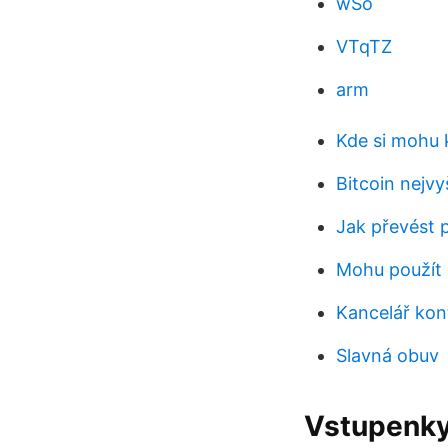
wSo
VTqTZ
arm
Kde si mohu 
Bitcoin nejvy
Jak převést 
Mohu použít 
Kancelář kon
Slavná obuv
Vstupenky,