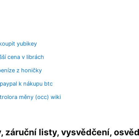
koupit yubikey
šší cena v librách
peníze z honičky
paypal k nákupu btc
trolora měny (occ) wiki
 záruční listy, vysvědčení, osvěd