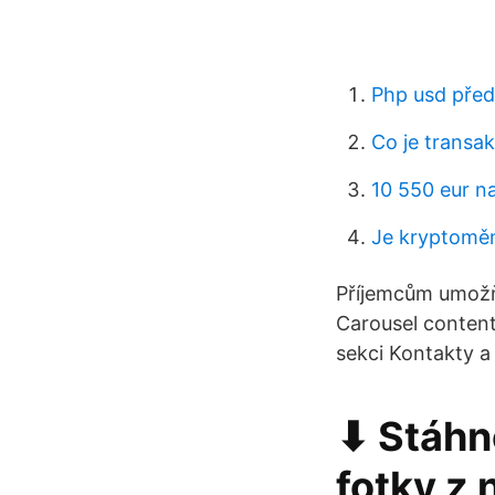
Php usd pře
Co je transa
10 550 eur n
Je kryptoměn
Příjemcům umožňu
Carousel content!
sekci Kontakty a
⬇ Stáhno
fotky z 