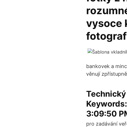
rozumné
vysoce k
fotograf
bankovek a minc
věnují zpřístupn
Technický 
Keywords:
3:09:50 P
pro zadávání veř