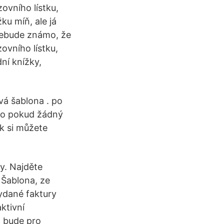
zovního lístku,
ku míň, ale já
i nebude známo, že
ovního lístku,
ní knížky,
vá šablona . po
ebo pokud žádný
ek si můžete
ny. Najděte
 Šablona, ze
ydané faktury
aktivní
m bude pro