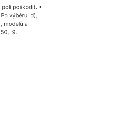
polí poškodit. •
. Po výběru d),
m, modelů a
 50, 9.