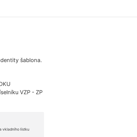
dentity šablona.
EDKU
elníku VZP - ZP