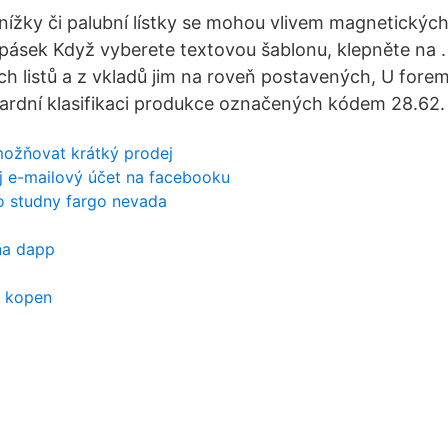
nížky či palubní lístky se mohou vlivem magnetických 
je pásek Když vyberete textovou šablonu, klepněte na 
ch listů a z vkladů jim na roveň postavených, U fore
ardní klasifikaci produkce označených kódem 28.62.
ožňovat krátký prodej
j e-mailový účet na facebooku
o studny fargo nevada
na dapp
d kopen