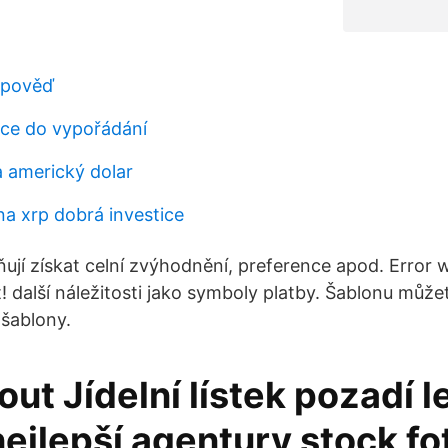
dpověď
kce do vypořádání
a americký dolar
a xrp dobrá investice
jí získat celní zvýhodnění, preference apod. Error w
 další náležitosti jako symboly platby. Šablonu můžet
 šablony.
ut Jídelní lístek pozadí 
nejlepší agentury stock fo