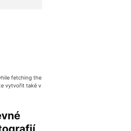
hile fetching the
e vytvořit také v
levné
tografií