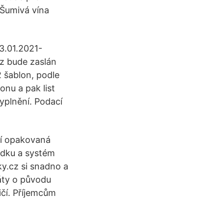
 Šumivá vína
13.01.2021-
z bude zaslán
 šablon, podle
onu a pak list
yplnění. Podací
vní opakovaná
ádku a systém
ky.cz si snadno a
káty o původu
čí. Příjemcům