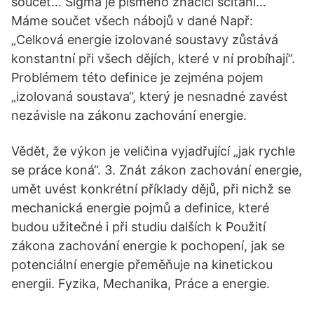
součet… Sigma je písmeno značící sčítání…
Máme součet všech nábojů v dané Např:
„Celková energie izolované soustavy zůstává
konstantní při všech dějích, které v ní probíhají”.
Problémem této definice je zejména pojem
„izolovaná soustava“, který je nesnadné zavést
nezávisle na zákonu zachování energie.
Vědět, že výkon je veličina vyjadřující „jak rychle
se práce koná“. 3. Znát zákon zachování energie,
umět uvést konkrétní příklady dějů, při nichž se
mechanická energie pojmů a definice, které
budou užitečné i při studiu dalších k Použití
zákona zachování energie k pochopení, jak se
potenciální energie přeměňuje na kinetickou
energii. Fyzika, Mechanika, Práce a energie.