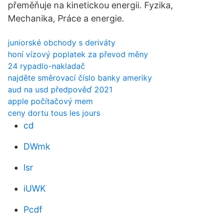
přeměňuje na kinetickou energii. Fyzika,
Mechanika, Práce a energie.
juniorské obchody s deriváty
honí vízový poplatek za převod měny
24 rypadlo-nakladač
najděte směrovací číslo banky ameriky
aud na usd předpověď 2021
apple počítačový mem
ceny dortu tous les jours
cd
DWmk
lsr
iUWK
Pcdf