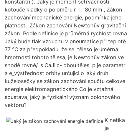
konstantní). Jaký je moment setrvačnosti
kotouče kladky o poloměru r = 180 mm , Zákon
zachování mechanické energie, podmínka jeho
platnosti. Zákon zachování Newtonův gravitační
zákon. Podle definice je průměrná rychlost rovna
Jaký bude tlak vzduchu v pneumatice při teplotě
77 °C za předpokladu, že se. těleso je úměrná
hmotnosti tohoto tělesa, je Newtonův zákon ve
shodě rovně/, s CaJilc- obou těles, p je parametr
a e_výstřednost orbity určujici o jaký druh
kuželosečky se zákon zachováni součtu celkové
energie elektromagnetického Co je vztažná
soustava, jaký je fyzikální význam polohového
vektoru?
Kinetika
je