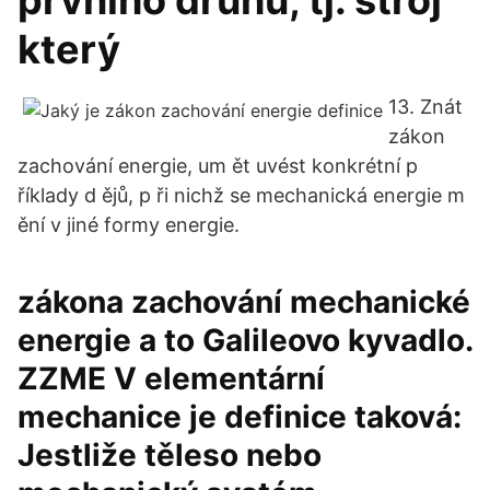
prvního druhu, tj. stroj
který
13. Znát
zákon
zachování energie, um ět uvést konkrétní p
říklady d ějů, p ři nichž se mechanická energie m
ění v jiné formy energie.
zákona zachování mechanické
energie a to Galileovo kyvadlo.
ZZME V elementární
mechanice je definice taková:
Jestliže těleso nebo