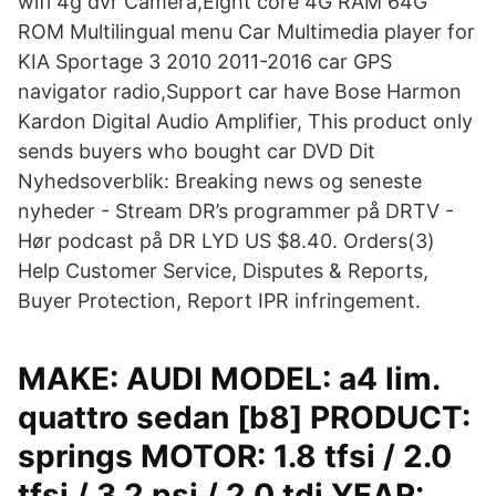
wifi 4g dvr Camera,Eight core 4G RAM 64G
ROM Multilingual menu Car Multimedia player for
KIA Sportage 3 2010 2011-2016 car GPS
navigator radio,Support car have Bose Harmon
Kardon Digital Audio Amplifier, This product only
sends buyers who bought car DVD Dit
Nyhedsoverblik: Breaking news og seneste
nyheder - Stream DR’s programmer på DRTV -
Hør podcast på DR LYD US $8.40. Orders(3)
Help Customer Service, Disputes & Reports,
Buyer Protection, Report IPR infringement.
MAKE: AUDI MODEL: a4 lim.
quattro sedan [b8] PRODUCT:
springs MOTOR: 1.8 tfsi / 2.0
tfsi / 3.2 psi / 2.0 tdi YEAR: