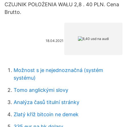
CZUJNIK POŁOŻENIA WAŁU 2,8 . 40 PLN. Cena
Brutto.
18.04.2021
Možnost s je nejednoznačná (systém
systému)
Tomo anglickými slovy
Analýza časů titulní stránky
Zlatý kříž bitcoin ne demek
335 eur na hk dolary