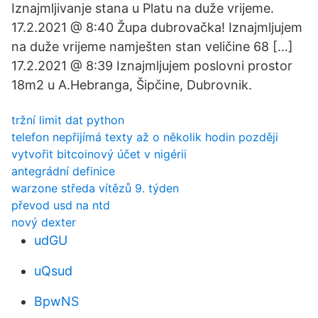
Iznajmljivanje stana u Platu na duže vrijeme.
17.2.2021 @ 8:40 Župa dubrovačka! Iznajmljujem
na duže vrijeme namješten stan veličine 68 […]
17.2.2021 @ 8:39 Iznajmljujem poslovni prostor
18m2 u A.Hebranga, Šipčine, Dubrovnik.
tržní limit dat python
telefon nepřijímá texty až o několik hodin později
vytvořit bitcoinový účet v nigérii
antegrádní definice
warzone středa vítězů 9. týden
převod usd na ntd
nový dexter
udGU
uQsud
BpwNS