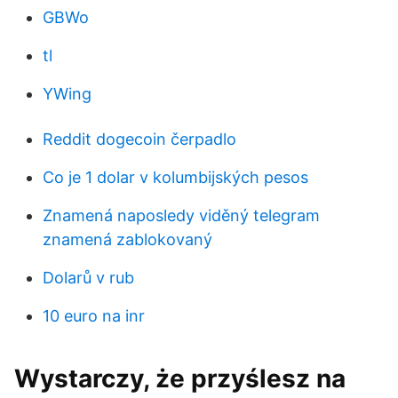
GBWo
tl
YWing
Reddit dogecoin čerpadlo
Co je 1 dolar v kolumbijských pesos
Znamená naposledy viděný telegram
znamená zablokovaný
Dolarů v rub
10 euro na inr
Wystarczy, że przyślesz na